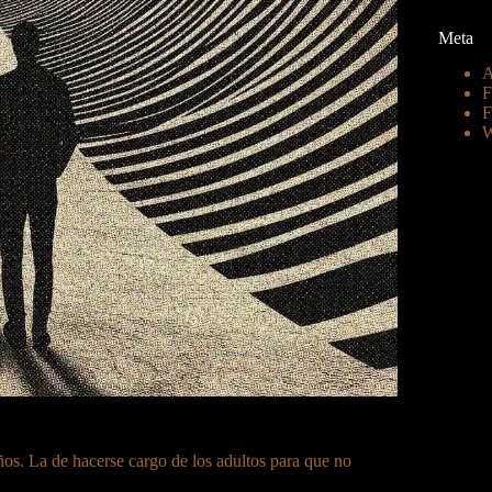
Meta
A
F
F
W
s. La de hacerse cargo de los adultos para que no