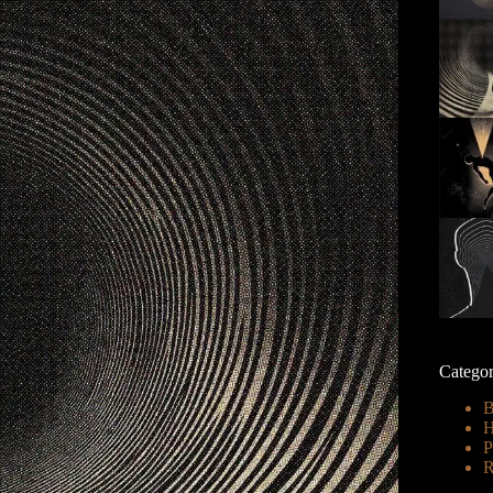
Categor
B
H
P
R