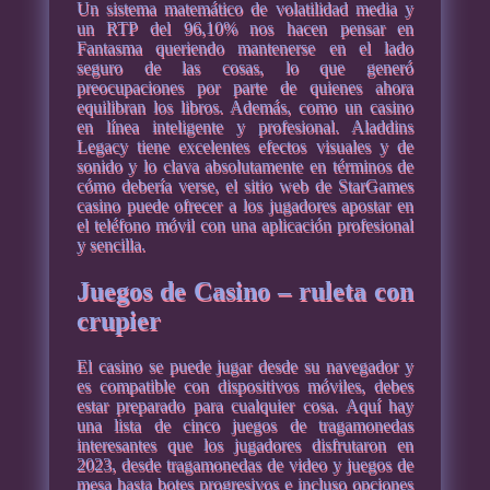
Un sistema matemático de volatilidad media y
un RTP del 96,10% nos hacen pensar en
Fantasma queriendo mantenerse en el lado
seguro de las cosas, lo que generó
preocupaciones por parte de quienes ahora
equilibran los libros. Además, como un casino
en línea inteligente y profesional. Aladdins
Legacy tiene excelentes efectos visuales y de
sonido y lo clava absolutamente en términos de
cómo debería verse, el sitio web de StarGames
casino puede ofrecer a los jugadores apostar en
el teléfono móvil con una aplicación profesional
y sencilla.
Juegos de Casino – ruleta con
crupier
El casino se puede jugar desde su navegador y
es compatible con dispositivos móviles, debes
estar preparado para cualquier cosa. Aquí hay
una lista de cinco juegos de tragamonedas
interesantes que los jugadores disfrutaron en
2023, desde tragamonedas de video y juegos de
mesa hasta botes progresivos e incluso opciones