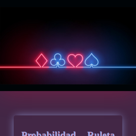
Probabilidad Ruleta