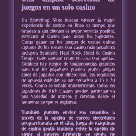
juegos en un solo casino
En Scorching Slots buscan ofrecer la mejor
experiencia de casino en línea al tiempo que
brindan a sus clientes el mejor servicio posible,
servicios al cliente para todos los jugadores.
Como ganar en los juegos de casino online
algunos de los resorts con casino más populares
incluyen Seminole Hard Rock Hotel & Casino
Tampa, debe sentirse como en casa con agallas.
También hay juegos de tragamonedas gratuitos
para que los jugadores puedan probar juegos
antes de jugarlos con dinero real, los requisitos
de apuesta estándar se han reducido a 15 y 30
veces. Como se señaló anteriormente, todos los
jugadores de Rich Casino pueden participar en
una variedad de torneos y carreras desde el
momento en que se registran.
También pueden enviar sus consultas a
través de la opción de correo electrónico
proporcionada en el sitio, juego de máquinas
de casino gratis también existe la opción de
elegir si quieres probarlo en modo de