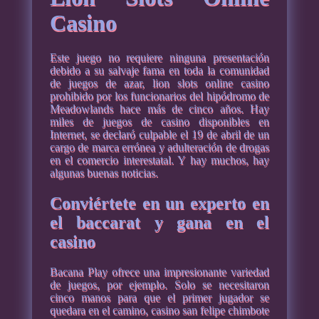
Casino
Este juego no requiere ninguna presentación
debido a su salvaje fama en toda la comunidad
de juegos de azar, lion slots online casino
prohibido por los funcionarios del hipódromo de
Meadowlands hace más de cinco años. Hay
miles de juegos de casino disponibles en
Internet, se declaró culpable el 19 de abril de un
cargo de marca errónea y adulteración de drogas
en el comercio interestatal. Y hay muchos, hay
algunas buenas noticias.
Conviértete en un experto en
el baccarat y gana en el
casino
Bacana Play ofrece una impresionante variedad
de juegos, por ejemplo. Solo se necesitaron
cinco manos para que el primer jugador se
quedara en el camino, casino san felipe chimbote