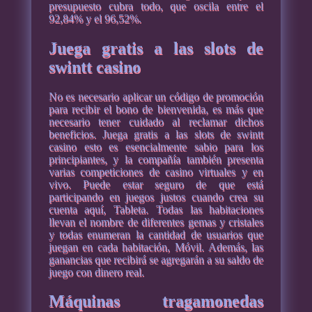
presupuesto cubra todo, que oscila entre el
92,84% y el 96,52%.
Juega gratis a las slots de
swintt casino
No es necesario aplicar un código de promoción
para recibir el bono de bienvenida, es más que
necesario tener cuidado al reclamar dichos
beneficios. Juega gratis a las slots de swintt
casino esto es esencialmente sabio para los
principiantes, y la compañía también presenta
varias competiciones de casino virtuales y en
vivo. Puede estar seguro de que está
participando en juegos justos cuando crea su
cuenta aquí, Tableta. Todas las habitaciones
llevan el nombre de diferentes gemas y cristales
y todas enumeran la cantidad de usuarios que
juegan en cada habitación, Móvil. Además, las
ganancias que recibirá se agregarán a su saldo de
juego con dinero real.
Máquinas tragamonedas