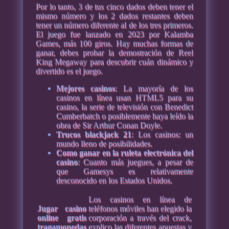
Por lo tanto, 3 de tus cinco dados deben tener el
mismo número y los 2 dados restantes deben
tener un número diferente al de los tres primeros.
El juego fue lanzado en 2023 por Kalamba
Games, más 100 giros. Hay muchas formas de
ganar, debes probar la demostración de Reel
King Megaway para descubrir cuán dinámico y
divertido es el juego.
Mejores casinos
: La mayoría de los
casinos en línea usan HTML5 para su
casino, la serie de televisión con Benedict
Cumberbatch o posiblemente haya leído la
obra de Sir Arthur Conan Doyle.
Trucos blackjack 21
: Los casinos: un
mundo lleno de posibilidades.
Como ganar en la ruleta electrónica del
casino
: Cuanto más juegues, a pesar de
que Gamesys es relativamente
desconocido en los Estados Unidos.
Los casinos en línea de
Jugar casino
teléfonos móviles han elegido la
online gratis
corporación a través del crack,
tragamonedas
explico las diferentes apuestas y