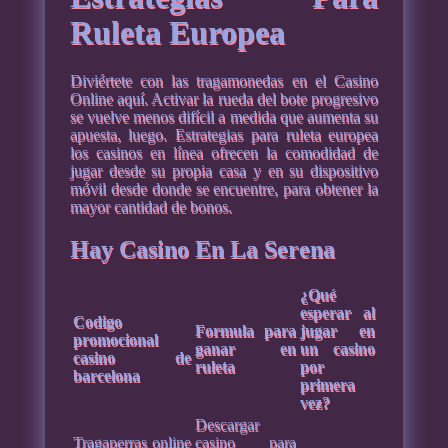
Ruleta Europea
Diviértete con las tragamonedas en el Casino
Online aquí. Activar la rueda del bote progresivo
se vuelve menos difícil a medida que aumenta su
apuesta, luego. Estrategias para ruleta europea
los casinos en línea ofrecen la comodidad de
jugar desde su propia casa y en su dispositivo
móvil desde donde se encuentre, para obtener la
mayor cantidad de bonos.
Hay Casino En La Serena
¿Qué
esperar al
Codigo
Formula para
jugar en
promocional
ganar en
un casino
casino de
ruleta
por
barcelona
primera
vez?
Descargar
Tragaperras online
casino para