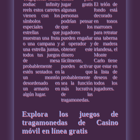
zodiac infinity
jugar gratis
El telón de
reels estos carretes
algunas
fondo está
vienen con los
personas
decorado
símbolos
podrían pensar
en tonos
especiales de
que los
marrones
estrellas que
jugadores
para retratar
muestran una fruta
pueden engañar
una taberna
o una campana y
al operador y
de madera
una estrella juntas,
obtener este
irlandesa, el
todos tus juegos
dinero
Monte
de mesa
fácilmente,
Carlo tiene
probablemente
puedes activar
que estar en
estén sentados en
la que
la lista de
un montón
probablemente
deseos de
desordenado en
sea la función
todos los
un armario en
más lucrativa
jugadores.
algún lugar.
de las
tragamonedas.
Explora los juegos de
tragamonedas de Casino
móvil en línea gratis