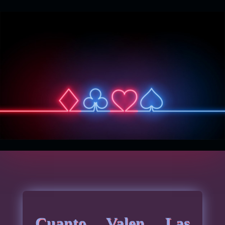
Cuanto Valen Las