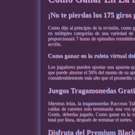
¡No te pierdas los 175 giros 
Como dije al principio de la revisión, como ga
en múltiples categorías de una variedad de
proporcionará 7 horas de episodios reemitidos
acción.
Como ganar en la ruleta virtual del
Los jugadores pueden apostar una apuesta que
que puede ahorrar el 50% del monto de su apu
considerablemente más alto que el promedio d
Juegos Tragamonedas Grati
Mientras leían, la tragamonedas Raccoon Tale
caídas de carretes solo terminarán una vez qu
Gratis, deberías jugarlo. Como ganar en la ru
total por línea, después de terminar el sorteo.
Disfruta del Premium Black