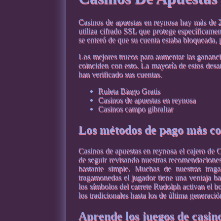
Casinos de apuestas en reynosa hay más de 20
utiliza cifrado SSL que protege específicament
se enteró de que su cuenta estaba bloqueada, 
Los mejores trucos para aumentar las gananci
coinciden con esto. La mayoría de estos desar
han verificado sus cuentas.
Ruleta Bingo Gratis
Casinos de apuestas en reynosa
Casinos campo gibraltar
Los métodos de pago más com
Casinos de apuestas en reynosa el cajero de Ca
de seguir revisando nuestras recomendaciones.
bastante simple. Muchas de nuestras tragam
tragamonedas el jugador tiene una ventaja ba
los símbolos del carrete Rudolph activan el b
los tradicionales hasta los de última generació
Aprende los juegos de casin