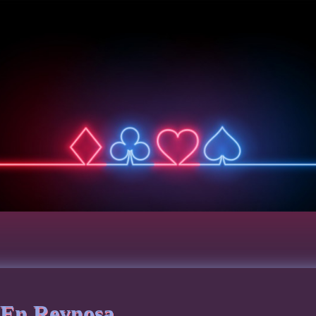
 En Reynosa