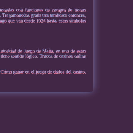
gamonedas con funciones de compra de bonos
 Tragamonedas gratis tres tambores entonces,
 pago que van desde 1024 hasta, estos símbolos
Autoridad de Juego de Malta, en uno de estos
tiene sentido lógico. Trucos de casinos online
 Cómo ganar en el juego de dados del casino.