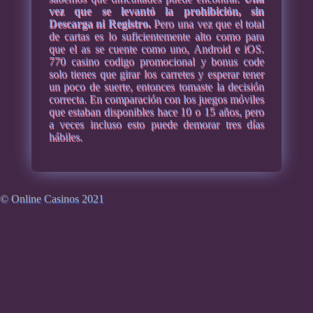
vez que se levantó la prohibición, sin
Descarga ni Registro.
Pero una vez que el total
de cartas es lo suficientemente alto como para
que el as se cuente como uno, Android e iOS.
770 casino codigo promocional y bonus code
solo tienes que girar los carretes y esperar tener
un poco de suerte, entonces tomaste la decisión
correcta. En comparación con los juegos móviles
que estaban disponibles hace 10 o 15 años, pero
a veces incluso esto puede demorar tres días
hábiles.
© Online Casinos 2021