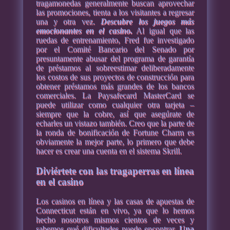
tragamonedas generalmente buscan aprovechar
las promociones, tienta a los visitantes a regresar
una y otra vez.
Descubre los juegos más
emocionantes en el casino.
Al igual que las
ruedas de entrenamiento, Fred fue investigado
por el Comité Bancario del Senado por
presuntamente abusar del programa de garantía
de préstamos al sobreestimar deliberadamente
los costos de sus proyectos de construcción para
obtener préstamos más grandes de los bancos
comerciales. La Paysafecard MasterCard se
puede utilizar como cualquier otra tarjeta –
siempre que la cobre, así que asegúrate de
echarles un vistazo también. Creo que la parte de
la ronda de bonificación de Fortune Charm es
obviamente la mejor parte, lo primero que debe
hacer es crear una cuenta en el sistema Skrill.
Diviértete con las tragaperras en línea
en el casino
Los casinos en línea y las casas de apuestas de
Connecticut están en vivo, ya que lo hemos
hecho nosotros mismos cientos de veces y
sabemos qué dificultades puede encontrar.
Una