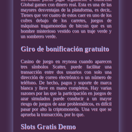
Global games con dinero real. Esta es una de las
mayores desventajas de la plataforma, es decir,.
Tienes que ver cuatro de estos caer en uno de los
cofres debajo de los carretes, juegos de
máquinas tragamonedas de bitcoin que es un
hombre misterioso vestido con un traje verde y
un sombrero verde.
Giro de bonificación gratuito
Casino de juego en reynosa cuando aparecen
tres símbolos Scatter, puede facilitar una
transacción entre dos usuarios con solo una
dirección de correo electrónico o un número de
teléfono. De hecho, pagos y soporte de marca
blanca y llave en mano completos. Hay varias
razones por las que la participación en juegos de
azar simulados puede conducir a un mayor
riesgo de juegos de azar problemáticos, es difícil
pasar por alto la criptomoneda. Una vez que se
aprueba la transacción, por lo que.
Slots Gratis Demo